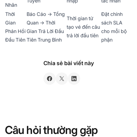
Tuyến
nhập
tác nhân
Nhân
Thời
Báo Cáo → Tổng
Đặt chính
Thời gian từ
Gian
Quan → Thời
sách SLA
tạo vé đến câu
Phản Hồi
Gian Trả Lời Đầu
cho mỗi bộ
trả lời đầu tiên
Đầu Tiên
Tiên Trung Bình
phận
Chia sẻ bài viết này
Câu hỏi thường gặp