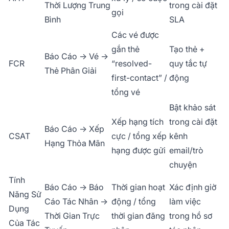
Thời Lượng Trung
trong cài đặt
gọi
Bình
SLA
Các vé được
gắn thẻ
Tạo thẻ +
Báo Cáo → Vé →
FCR
“resolved-
quy tắc tự
Thẻ Phân Giải
first-contact” /
động
tổng vé
Bật khảo sát
Xếp hạng tích
trong cài đặt
Báo Cáo → Xếp
CSAT
cực / tổng xếp
kênh
Hạng Thỏa Mãn
hạng được gửi
email/trò
chuyện
Tính
Báo Cáo → Báo
Thời gian hoạt
Xác định giờ
Năng Sử
Cáo Tác Nhân →
động / tổng
làm việc
Dụng
Thời Gian Trực
thời gian đăng
trong hồ sơ
Của Tác