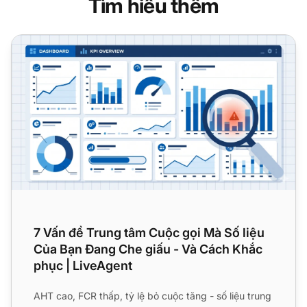
Tìm hiểu thêm
7 Vấn đề Trung tâm Cuộc gọi Mà Số liệu Của Bạn Đang Ch
7 Vấn đề Trung tâm Cuộc gọi Mà Số liệu
Của Bạn Đang Che giấu - Và Cách Khắc
phục | LiveAgent
AHT cao, FCR thấp, tỷ lệ bỏ cuộc tăng - số liệu trung