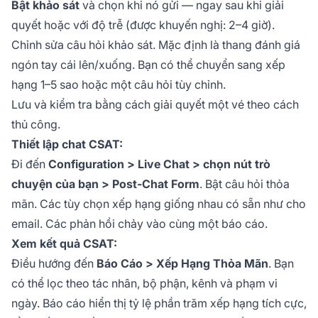
Bật khảo sát
và chọn khi nó gửi — ngay sau khi giải
quyết hoặc với độ trễ (được khuyến nghị: 2–4 giờ).
Chỉnh sửa câu hỏi khảo sát. Mặc định là thang đánh giá
ngón tay cái lên/xuống. Bạn có thể chuyển sang xếp
hạng 1–5 sao hoặc một câu hỏi tùy chỉnh.
Lưu và kiểm tra bằng cách giải quyết một vé theo cách
thủ công.
Thiết lập chat CSAT:
Đi đến
Configuration > Live Chat > chọn nút trò
chuyện của bạn > Post-Chat Form
. Bật câu hỏi thỏa
mãn. Các tùy chọn xếp hạng giống nhau có sẵn như cho
email. Các phản hồi chảy vào cùng một báo cáo.
Xem kết quả CSAT:
Điều hướng đến
Báo Cáo > Xếp Hạng Thỏa Mãn
. Bạn
có thể lọc theo tác nhân, bộ phận, kênh và phạm vi
ngày. Báo cáo hiển thị tỷ lệ phần trăm xếp hạng tích cực,