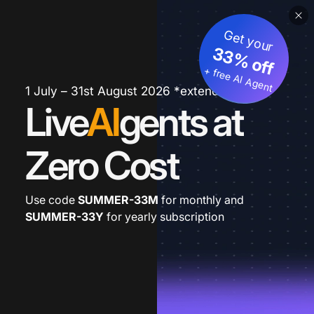
Get your
33% off
+ free AI Agent
1 July – 31st August 2026 *extended
Live
AI
gents at
Zero Cost
Use code
SUMMER-33M
for monthly and
SUMMER-33Y
for yearly subscription