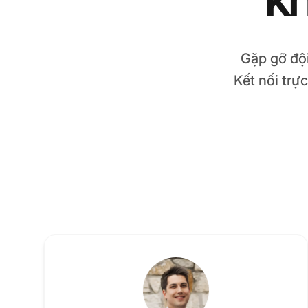
Gặp gỡ độ
Kết nối trự