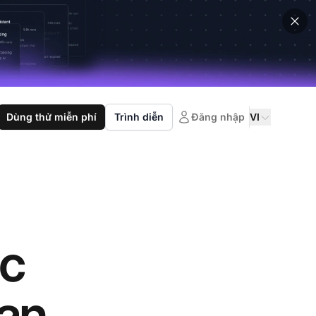
Dùng thử miễn phí
Trình diễn
Đăng nhập
VI
óc
ạn