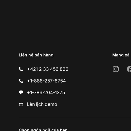
Liên hệ bán hàng
Mạng xã 
Instagr
F
+421 2 33 456 826
+1-888-257-8754
+1-786-204-1375
Lên lịch demo
Chọn ngôn ngữ của bạn