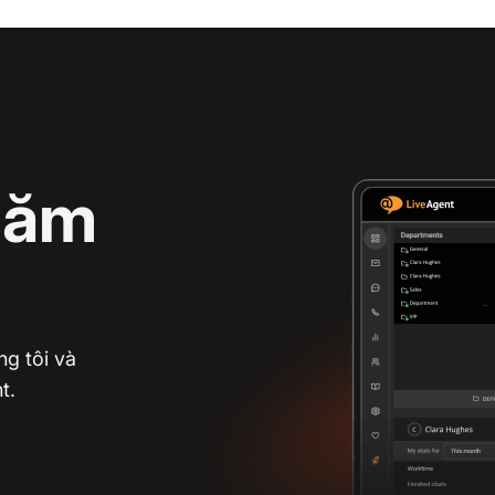
hăm
g tôi và
t.