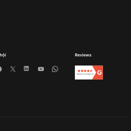
hội
Reviews
am
acebook
X
Linkedin
Youtube
Whatsapp