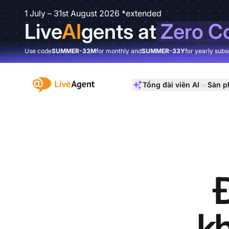
1 July – 31st August 2026 *extended
Live
AI
gents at
Zero C
Use code
SUMMER-33M
for monthly and
SUMMER-33Y
for yearly subs
:site.title
Tổng đài viên AI
Sản 
Đ
k