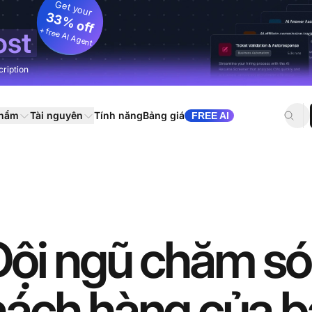
Get your
33% off
+ free AI Agent
ost
cription
phẩm
Tài nguyên
Tính năng
Bảng giá
FREE AI
ội ngũ chăm s
hách hàng của b