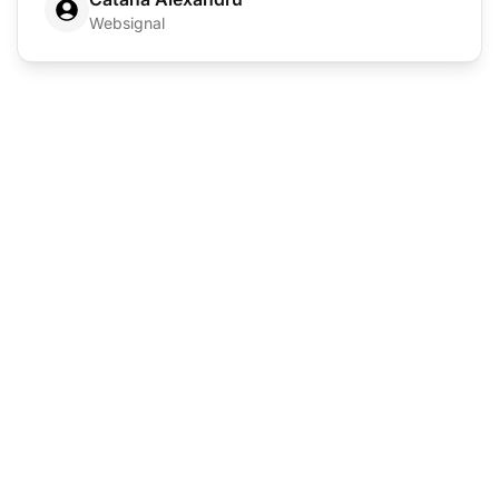
Websignal
Dẫn đầu trong phần
mềm hỗ trợ khách
hàng