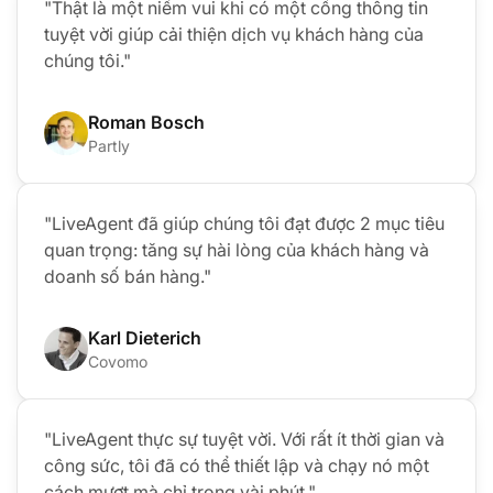
"Thật là một niềm vui khi có một cổng thông tin
tuyệt vời giúp cải thiện dịch vụ khách hàng của
chúng tôi."
Roman Bosch
Partly
"LiveAgent đã giúp chúng tôi đạt được 2 mục tiêu
quan trọng: tăng sự hài lòng của khách hàng và
doanh số bán hàng."
Karl Dieterich
Covomo
"LiveAgent thực sự tuyệt vời. Với rất ít thời gian và
công sức, tôi đã có thể thiết lập và chạy nó một
cách mượt mà chỉ trong vài phút."