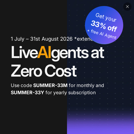
Get your
33% off
+ free AI Agent
1 July – 31st August 2026 *extended
Live
AI
gents at
Zero Cost
Use code
SUMMER-33M
for monthly and
SUMMER-33Y
for yearly subscription