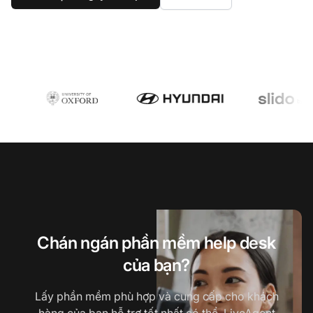
Chán ngán phần mềm help desk
của bạn?
Lấy phần mềm phù hợp và cung cấp cho khách
hàng của bạn hỗ trợ tốt nhất có thể. LiveAgent