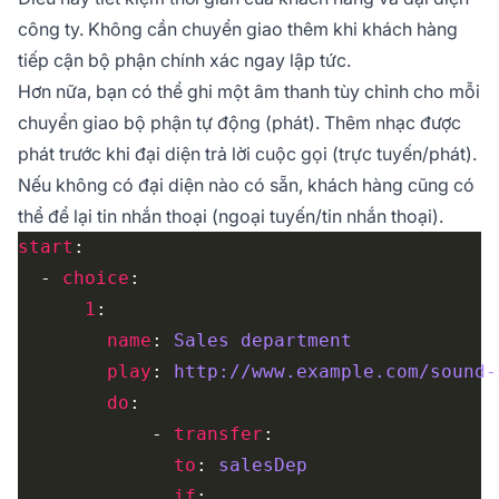
công ty. Không cần chuyển giao thêm khi khách hàng
tiếp cận bộ phận chính xác ngay lập tức.
Hơn nữa, bạn có thể ghi một âm thanh tùy chỉnh cho mỗi
chuyển giao bộ phận tự động (phát). Thêm nhạc được
phát trước khi đại diện trả lời cuộc gọi (trực tuyến/phát).
Nếu không có đại diện nào có sẵn, khách hàng cũng có
thể để lại tin nhắn thoại (ngoại tuyến/tin nhắn thoại).
start
  - 
choice
1
name
: 
Sales department
play
: 
http://www.example.com/sound-
do
            - 
transfer
to
: 
salesDep
if