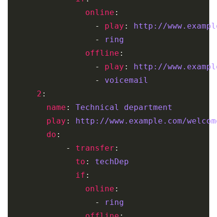
online
                  - 
play
: 
http://www.exampl
                  - 
ring
offline
                  - 
play
: 
http://www.exampl
                  - 
voicemail
2
name
: 
Technical department
play
: 
http://www.example.com/welcom
do
            - 
transfer
to
: 
techDep
if
online
                  - 
ring
offline