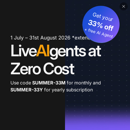
Get your
33% off
+ free AI Agent
1 July – 31st August 2026 *extended
Live
AI
gents at
Zero Cost
Use code
SUMMER-33M
for monthly and
SUMMER-33Y
for yearly subscription