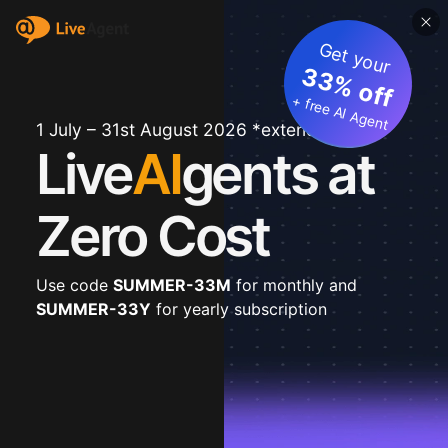
Get your
33% off
+ free AI Agent
1 July – 31st August 2026 *extended
Live
AI
gents at
Zero Cost
Use code
SUMMER-33M
for monthly and
SUMMER-33Y
for yearly subscription