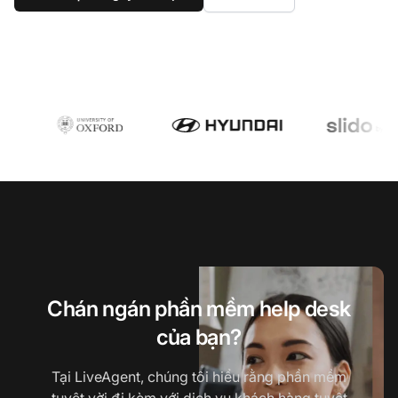
Chán ngán phần mềm help desk
của bạn?
Tại LiveAgent, chúng tôi hiểu rằng phần mềm
tuyệt vời đi kèm với dịch vụ khách hàng tuyệt