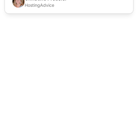
HostingAdvice
Dẫn đầu trong phần
mềm hỗ trợ khách
hàng