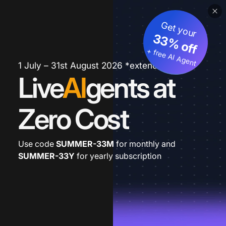
Get your
33% off
+ free AI Agent
1 July – 31st August 2026 *extended
Live
AI
gents at
Zero Cost
Use code
SUMMER-33M
for monthly and
SUMMER-33Y
for yearly subscription