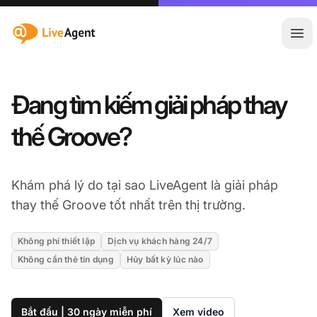
:site.title
Mở 
Đang tìm kiếm giải pháp thay
thế Groove?
Khám phá lý do tại sao LiveAgent là giải pháp
thay thế Groove tốt nhất trên thị trường.
Không phí thiết lập
Dịch vụ khách hàng 24/7
Không cần thẻ tín dụng
Hủy bất kỳ lúc nào
Bắt đầu | 30 ngày miễn phí
Xem video