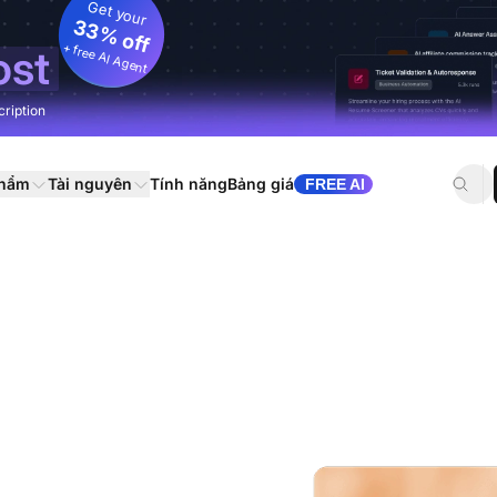
Get your
33% off
+ free AI Agent
ost
cription
phẩm
Tài nguyên
Tính năng
Bảng giá
FREE AI