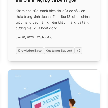
thế Chính Nội bộ và Bên ngoài
Khám phá sức mạnh biến đổi của cơ sở kiến
thức trong kinh doanh! Tìm hiểu 12 lợi ích chính
giúp nâng cao trải nghiệm khách hàng và tăng
cường hiệu quả hoạt động...
Jan 20, 2026
12 phút đọc
Knowledge Base
Customer Support
+2
 Thực tế
Cách tạo cơ sở tri thức nội bộ: Hướng dẫn toàn diện