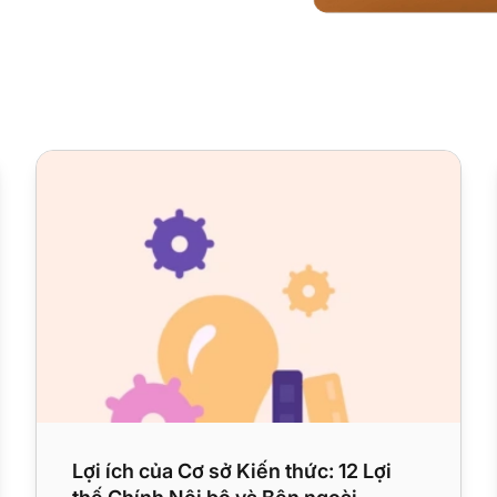
oàn chỉnh
Lợi ích của Cơ sở Kiến thức: 12 Lợi thế Chính Nội bộ và 
Lợi ích của Cơ sở Kiến thức: 12 Lợi