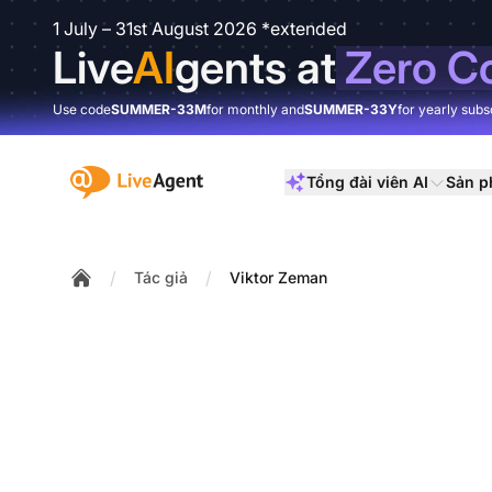
1 July – 31st August 2026 *extended
Live
AI
gents at
Zero C
Use code
SUMMER-33M
for monthly and
SUMMER-33Y
for yearly subs
:site.title
Tổng đài viên AI
Sản 
/
/
Tác giả
Viktor Zeman
Home