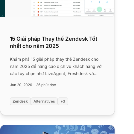
15 Giải pháp Thay thế Zendesk Tốt
nhất cho năm 2025
Khám phá 15 giải pháp thay thế Zendesk cho
năm 2025 để nâng cao dịch vụ khách hàng với
các tùy chọn như LiveAgent, Freshdesk và
HubSpot Service Hub. Những giải ...
Jan 20, 2026
36 phút đọc
Zendesk
Alternatives
+3
12 Chỉ Số Quản Lý Kiến Thức + KPIs