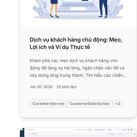
Dịch vụ khách hàng chủ động: Mẹo,
Lợi ích và Ví dụ Thực tế
Khám phá các mẹo dịch vụ khách hàng chủ
động để tăng sự hài lòng, ngăn chặn vấn đề và
xây dựng lòng trung thành. Tìm hiểu các chiến
lược, lợi ích và ví dụ thực ...
Jan 20, 2026
25 phút đọc
CustomerService
CustomerSatisfaction
+2
15 Giải pháp Thay thế Freshdesk Tốt nhất cho năm 