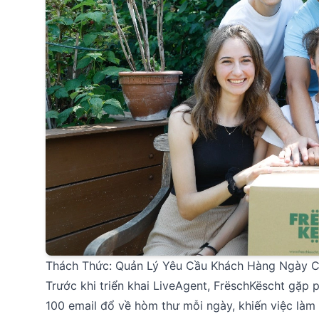
Thách Thức: Quản Lý Yêu Cầu Khách Hàng Ngày 
Trước khi triển khai LiveAgent, FrëschKëscht gặp p
100 email đổ về hòm thư mỗi ngày, khiến việc là