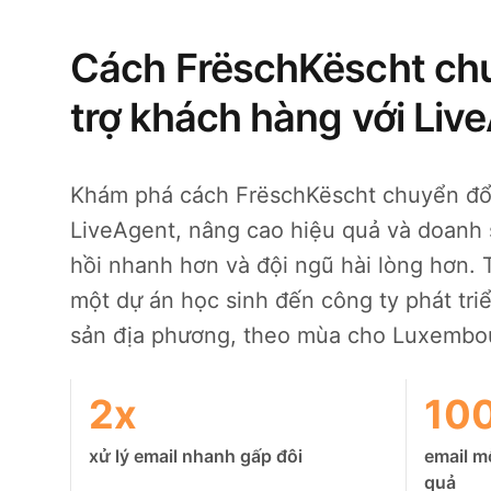
Cách FrëschKëscht chu
trợ khách hàng với Liv
Khám phá cách FrëschKëscht chuyển đổi
LiveAgent, nâng cao hiệu quả và doanh 
hồi nhanh hơn và đội ngũ hài lòng hơn. T
một dự án học sinh đến công ty phát tr
sản địa phương, theo mùa cho Luxembo
2x
10
xử lý email nhanh gấp đôi
email m
quả