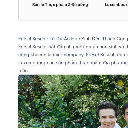
Bán lẻ Thực phẩm & Đồ uống
Luxembour
FrëschKëscht: Từ Dự Án Học Sinh Đến Thành Côn
FrëschKëscht bắt đầu như một dự án học sinh và 
công khi còn là mini-company. FrëschKëscht, có ng
Luxembourg các sản phẩm thực phẩm địa phương 
tuần.