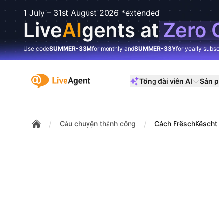
1 July – 31st August 2026 *extended
Live
AI
gents at
Zero 
Use code
SUMMER-33M
for monthly and
SUMMER-33Y
for yearly subsc
:site.title
Tổng đài viên AI
Sản 
/
/
Câu chuyện thành công
Cách FrëschKëscht 
Home