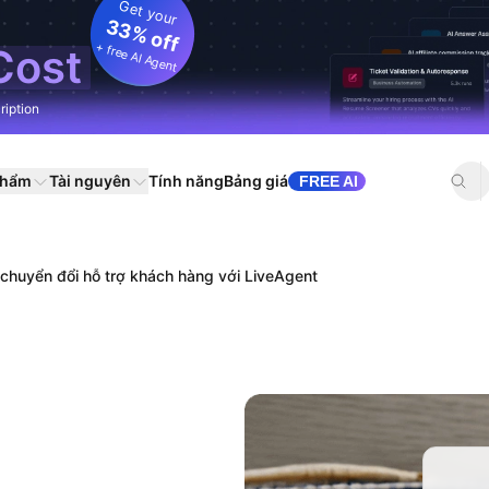
Get your
33% off
+ free AI Agent
Cost
ription
phẩm
Tài nguyên
Tính năng
Bảng giá
FREE AI
chuyển đổi hỗ trợ khách hàng với LiveAgent