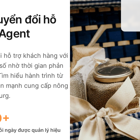
yển đổi hỗ
eAgent
 hỗ trợ khách hàng với
số nhờ thời gian phản
ìm hiểu hành trình từ
iển mạnh cung cấp nông
urg.
0+
ỗi ngày được quản lý hiệu