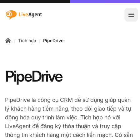
:site.title
Mở 
/
/
Tích hợp
PipeDrive
Home
PipeDrive
PipeDrive là công cụ CRM dễ sử dụng giúp quản
lý khách hàng tiềm năng, theo dõi giao tiếp và tự
động hóa quy trình làm việc. Tích hợp nó với
LiveAgent để đăng ký thỏa thuận và truy cập
thông tin khách hàng một cách liền mạch. Có sẵn