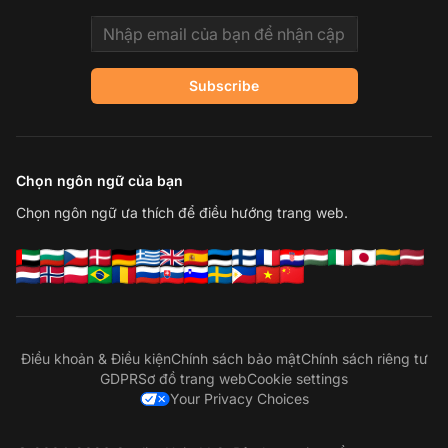
Email address
Subscribe
Chọn ngôn ngữ của bạn
Chọn ngôn ngữ ưa thích để điều hướng trang web.
Điều khoản & Điều kiện
Chính sách bảo mật
Chính sách riêng tư
GDPR
Sơ đồ trang web
Cookie settings
Your Privacy Choices
Li