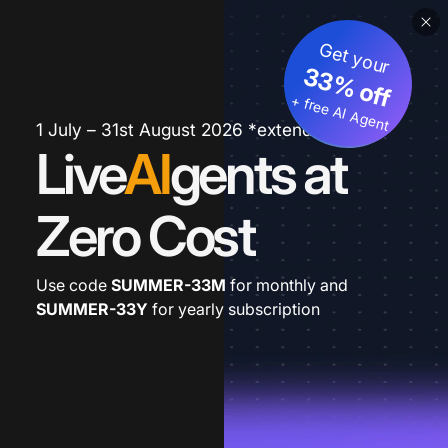
Get your
33% off
+ free AI Agent
1 July – 31st August 2026 *extended
Live
AI
gents at
Zero Cost
Use code
SUMMER-33M
for monthly and
SUMMER-33Y
for yearly subscription