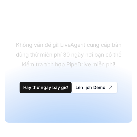
Chưa có LiveAgent?
Không vấn đề gì! LiveAgent cung cấp bản
dùng thử miễn phí 30 ngày nơi bạn có thể
kiểm tra tích hợp PipeDrive miễn phí!
Hãy thử ngay bây giờ
Lên lịch Demo