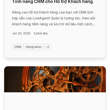
Tính năng CRM cho Hỗ trợ Khách hàng
Nâng cao hỗ trợ khách hàng của bạn với CRM tích
hợp sẵn của LiveAgent! Quản lý tương tác, theo dõi
khách hàng tiềm năng và lưu trữ dữ liệu một cách
liền mạch. D...
Jan 20, 2026
3 phút đọc
CRM
Integration
+1
Có gì mới trong LiveAgent 5.23?