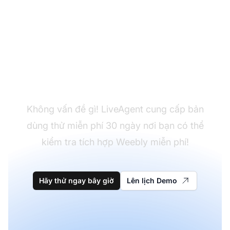
Chưa có LiveAgent?
Không vấn đề gì! LiveAgent cung cấp bản
dùng thử miễn phí 30 ngày nơi bạn có thể
kiểm tra tích hợp Weebly miễn phí!
Hãy thử ngay bây giờ
Lên lịch Demo