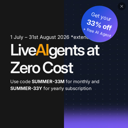
Get your
33% off
+ free AI Agent
1 July – 31st August 2026 *extended
Live
AI
gents at
Zero Cost
Use code
SUMMER-33M
for monthly and
SUMMER-33Y
for yearly subscription