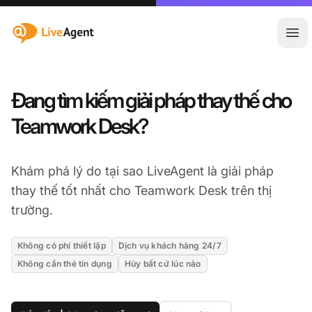
:site.title
Mở 
Đang tìm kiếm giải pháp thay thế cho
Teamwork Desk?
Khám phá lý do tại sao LiveAgent là giải pháp
thay thế tốt nhất cho Teamwork Desk trên thị
trường.
Không có phí thiết lập
Dịch vụ khách hàng 24/7
Không cần thẻ tín dụng
Hủy bất cứ lúc nào