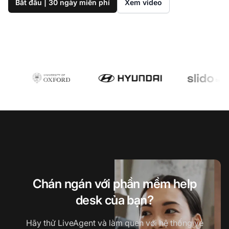
Bắt đầu | 30 ngày miễn phí
Xem video
Chán ngán với phần mềm help
desk của bạn?
Hãy thử LiveAgent và làm quen với hệ thống vé