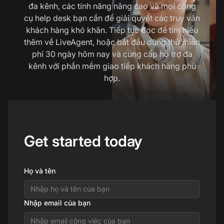
đa kênh, các tính năng nâng cao và mọi công
cụ help desk bạn cần để giải quyết các truy vấn
khách hàng khó khăn. Tiếp tục đọc để tìm hiểu
thêm về LiveAgent, hoặc bắt đầu dùng thử miễn
phí 30 ngày hôm nay và cung cấp hỗ trợ đa
kênh với phần mềm giao tiếp khách hàng phù
hợp.
Get started today
Họ và tên
Nhập email của bạn