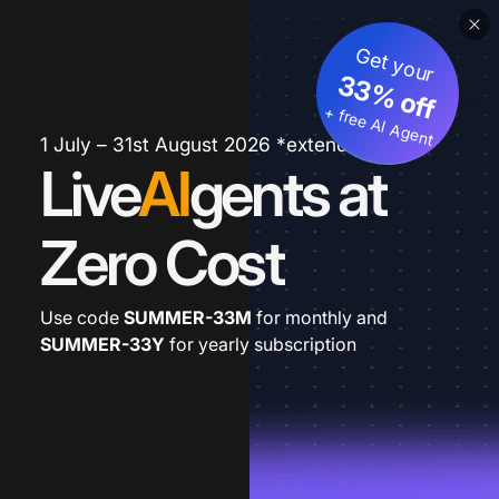
Get your
33% off
+ free AI Agent
1 July – 31st August 2026 *extended
Live
AI
gents at
Zero Cost
Use code
SUMMER-33M
for monthly and
SUMMER-33Y
for yearly subscription