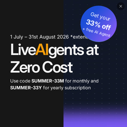
Get your
33% off
+ free AI Agent
1 July – 31st August 2026 *extended
Live
AI
gents at
Zero Cost
Use code
SUMMER-33M
for monthly and
SUMMER-33Y
for yearly subscription