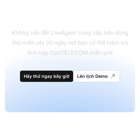
Chưa có LiveAgent?
Không vấn đề! LiveAgent cung cấp bản dùng
thử miễn phí 30 ngày nơi bạn có thể kiểm tra
tích hợp OptiTELECOM miễn phí!
Hãy thử ngay bây giờ
Lên lịch Demo