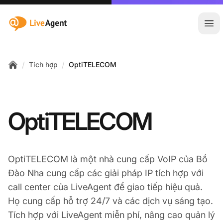
:site.title
Mở 
/
/
Tích hợp
OptiTELECOM
Home
OptiTELECOM
OptiTELECOM là một nhà cung cấp VoIP của Bồ
Đào Nha cung cấp các giải pháp IP tích hợp với
call center của LiveAgent để giao tiếp hiệu quả.
Họ cung cấp hỗ trợ 24/7 và các dịch vụ sáng tạo.
Tích hợp với LiveAgent miễn phí, nâng cao quản lý