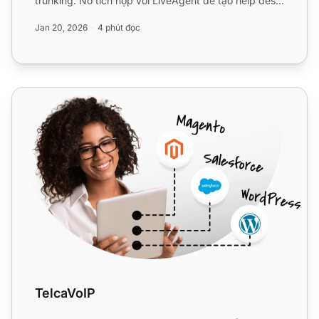
trunking. Nó tích hợp với LiveAgent để tạo help desk
om...
Jan 20, 2026
4 phút đọc
TelcaVoIP
TelcaVoIP