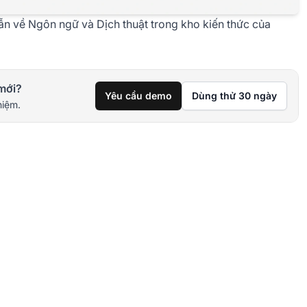
n về Ngôn ngữ và Dịch thuật
trong kho kiến thức của
mới?
Yêu cầu demo
Dùng thử 30 ngày
hiệm.