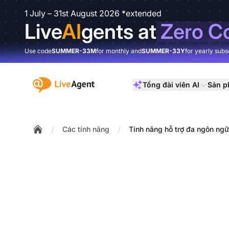
1 July – 31st August 2026 *extended
Live
AI
gents at
Zero C
Use code
SUMMER-33M
for monthly and
SUMMER-33Y
for yearly subs
:site.title
Tổng đài viên AI
Sản 
/
/
Các tính năng
Tính năng hỗ trợ đa ngôn ngữ
Home