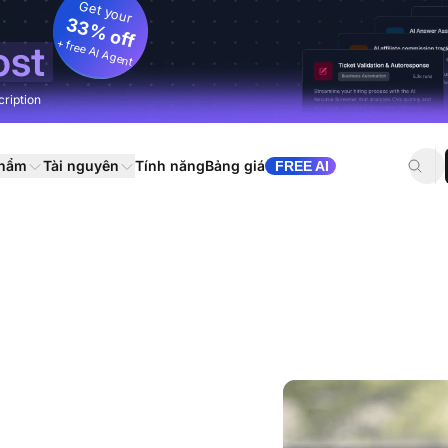
Get your
33% off
+ free AI Agent
ost
cription
phẩm
Tài nguyên
Tính năng
Bảng giá
FREE AI