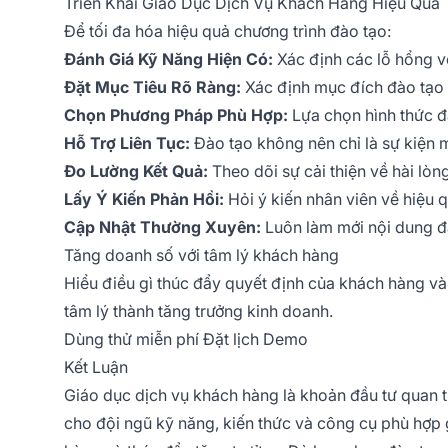
Triển Khai Giáo Dục Dịch Vụ Khách Hàng Hiệu Quả
Để tối đa hóa hiệu quả chương trình đào tạo:
Đánh Giá Kỹ Năng Hiện Có:
Xác định các lỗ hổng v
Đặt Mục Tiêu Rõ Ràng:
Xác định mục đích đào tạo
Chọn Phương Pháp Phù Hợp:
Lựa chọn hình thức đ
Hỗ Trợ Liên Tục:
Đào tạo không nên chỉ là sự kiện m
Đo Lường Kết Quả:
Theo dõi sự cải thiện về hài lòn
Lấy Ý Kiến Phản Hồi:
Hỏi ý kiến nhân viên về hiệu 
Cập Nhật Thường Xuyên:
Luôn làm mới nội dung đà
Tăng doanh số với tâm lý khách hàng
Hiểu điều gì thúc đẩy quyết định của khách hàng và 
tâm lý thành tăng trưởng kinh doanh.
Dùng thử miễn phí
Đặt lịch Demo
Kết Luận
Giáo dục dịch vụ khách hàng là khoản đầu tư quan 
cho đội ngũ kỹ năng, kiến thức và công cụ phù hợp 