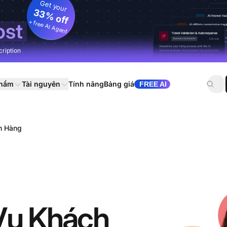
Get your
33% off
+ free AI Agent
ost
cription
phẩm
Tài nguyên
Tính năng
Bảng giá
FREE AI
h Hàng
Vụ Khách