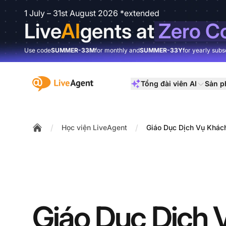
1 July – 31st August 2026 *extended
Live
AI
gents at
Zero C
Use code
SUMMER-33M
for monthly and
SUMMER-33Y
for yearly subs
:site.title
Tổng đài viên AI
Sản 
/
/
Học viện LiveAgent
Giáo Dục Dịch Vụ Khác
Home
Giáo Dục Dịch 