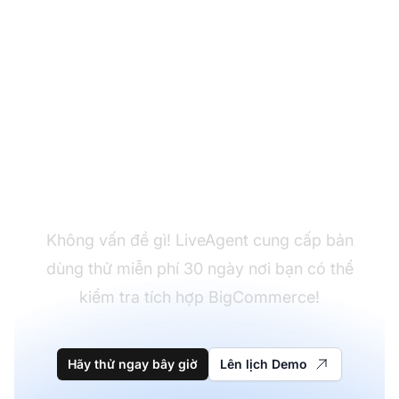
Chưa có LiveAgent?
Không vấn đề gì! LiveAgent cung cấp bản
dùng thử miễn phí 30 ngày nơi bạn có thể
kiểm tra tích hợp BigCommerce!
Hãy thử ngay bây giờ
Lên lịch Demo