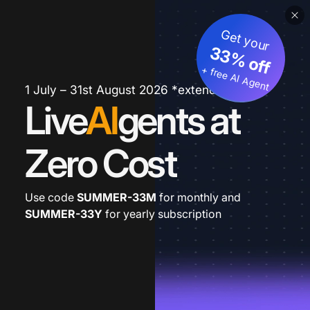
Get your
33% off
+ free AI Agent
1 July – 31st August 2026 *extended
Live
AI
gents at
Zero Cost
Use code
SUMMER-33M
for monthly and
SUMMER-33Y
for yearly subscription