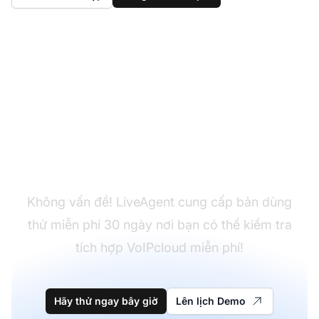
Chưa có LiveAgent?
Không vấn đề! LiveAgent cung cấp bản dùng
thử miễn phí 30 ngày nơi bạn có thể kiểm tra
tích hợp VoIPcloud miễn phí!
Hãy thử ngay bây giờ
Lên lịch Demo