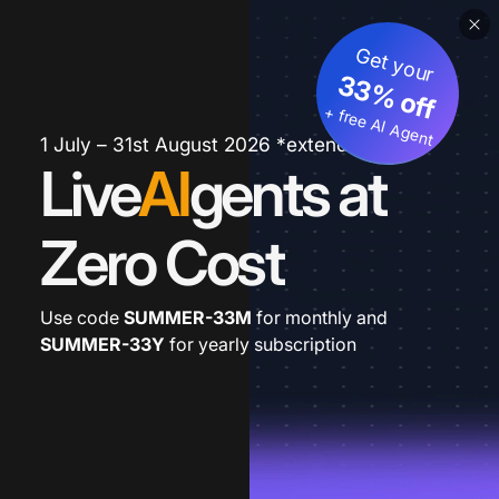
Get your
33% off
+ free AI Agent
1 July – 31st August 2026 *extended
Live
AI
gents at
Zero Cost
Use code
SUMMER-33M
for monthly and
SUMMER-33Y
for yearly subscription