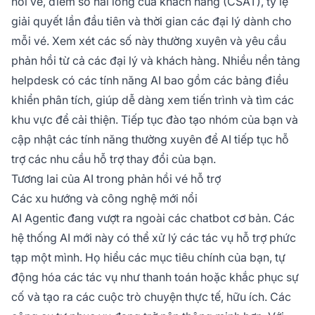
hồi vé, điểm số hài lòng của khách hàng (CSAT), tỷ lệ
giải quyết lần đầu tiên và thời gian các đại lý dành cho
mỗi vé. Xem xét các số này thường xuyên và yêu cầu
phản hồi từ cả các đại lý và khách hàng. Nhiều nền tảng
helpdesk có các tính năng AI bao gồm các bảng điều
khiển phân tích, giúp dễ dàng xem tiến trình và tìm các
khu vực để cải thiện. Tiếp tục đào tạo nhóm của bạn và
cập nhật các tính năng thường xuyên để AI tiếp tục hỗ
trợ các nhu cầu hỗ trợ thay đổi của bạn.
Tương lai của AI trong phản hồi vé hỗ trợ
Các xu hướng và công nghệ mới nổi
AI Agentic đang vượt ra ngoài các chatbot cơ bản. Các
hệ thống AI mới này có thể xử lý các tác vụ hỗ trợ phức
tạp một mình. Họ hiểu các mục tiêu chính của bạn, tự
động hóa các tác vụ như thanh toán hoặc khắc phục sự
cố và tạo ra các cuộc trò chuyện thực tế, hữu ích. Các