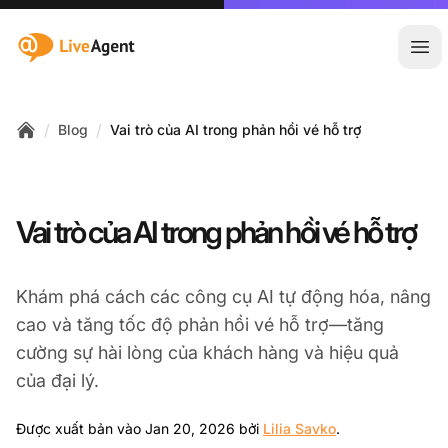
:site.title
Mở 
/
/
Blog
Vai trò của AI trong phản hồi vé hỗ trợ
Home
Vai trò của AI trong phản hồi vé hỗ trợ
Khám phá cách các công cụ AI tự động hóa, nâng
cao và tăng tốc độ phản hồi vé hỗ trợ—tăng
cường sự hài lòng của khách hàng và hiệu quả
của đại lý.
Jan 20, 2026
Được xuất bản vào Jan 20, 2026 bởi
Lilia Savko
.