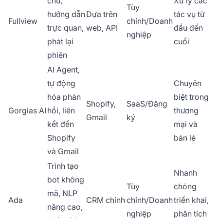
chủ,
Xử lý các
Tùy
hướng dẫn
Dựa trên
tác vụ từ
Fullview
chỉnh/Doanh
trực quan,
web, API
đầu đến
nghiệp
phát lại
cuối
phiên
AI Agent,
tự động
Chuyên
hóa phản
biệt trong
Shopify,
SaaS/Đăng
Gorgias AI
hồi, liên
thương
Gmail
ký
kết đến
mại và
Shopify
bán lẻ
và Gmail
Trình tạo
Nhanh
bot không
Tùy
chóng
mã, NLP
Ada
CRM chính
chỉnh/Doanh
triển khai,
nâng cao,
nghiệp
phân tích