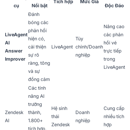
Tích hợp
Mức Giá
cụ
Nổi bật
Độc Đáo
Đánh
bóng các
Nâng cao
phản hồi
LiveAgent
các phản
hiện có,
Tùy
AI
hồi vé
cải thiện
LiveAgent
chỉnh/Doanh
Answer
trực tiếp
sự rõ
nghiệp
Improver
trong
ràng, tông
LiveAgent
và sự
đồng cảm
Các tính
năng AI
trưởng
Hệ sinh
Cung cấp
Zendesk
thành,
Doanh
thái
nhiều tích
AI
1.800+
nghiệp
Zendesk
hợp
tích hợp,