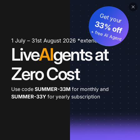
Get your
33% off
+ free AI Agent
1 July – 31st August 2026 *extended
Live
AI
gents at
Zero Cost
Use code
SUMMER-33M
for monthly and
SUMMER-33Y
for yearly subscription