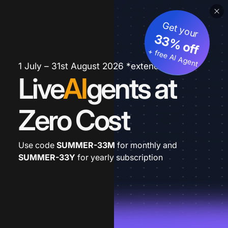
Get your
33% off
+ free AI Agent
1 July – 31st August 2026 *extended
Live
AI
gents at
Zero Cost
Use code
SUMMER-33M
for monthly and
SUMMER-33Y
for yearly subscription