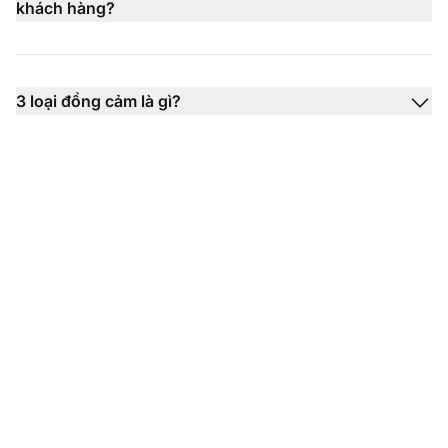
khách hàng?
3 loại đồng cảm là gì?
Xây dựng các mối quan
hệ mạnh mẽ hơn với sự