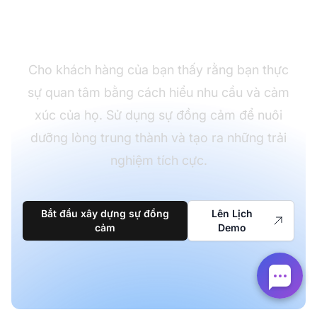
đồng cảm
Cho khách hàng của bạn thấy rằng bạn thực
sự quan tâm bằng cách hiểu nhu cầu và cảm
xúc của họ. Sử dụng sự đồng cảm để nuôi
dưỡng lòng trung thành và tạo ra những trải
nghiệm tích cực.
Bắt đầu xây dựng sự đồng
Lên Lịch
cảm
Demo