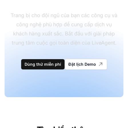
Trang bị cho đội ngũ của bạn các công cụ và
công nghệ phù hợp để cung cấp dịch vụ
khách hàng xuất sắc. Bắt đầu với giải pháp
trung tâm cuộc gọi toàn diện của LiveAgent.
Dùng thử miễn phí
Đặt lịch Demo