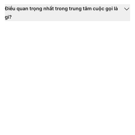
Điều quan trọng nhất trong trung tâm cuộc gọi là
gì?
Thiết lập trung tâm
cuộc gọi của bạn ngay
hôm nay