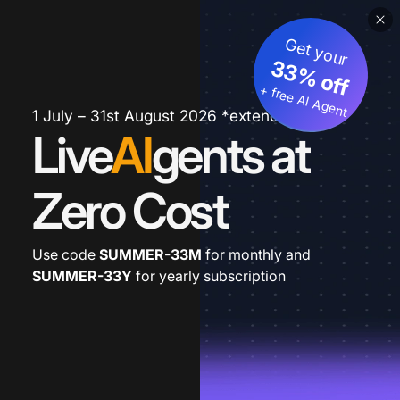
Get your
33% off
+ free AI Agent
1 July – 31st August 2026 *extended
Live
AI
gents at
Zero Cost
Use code
SUMMER-33M
for monthly and
SUMMER-33Y
for yearly subscription