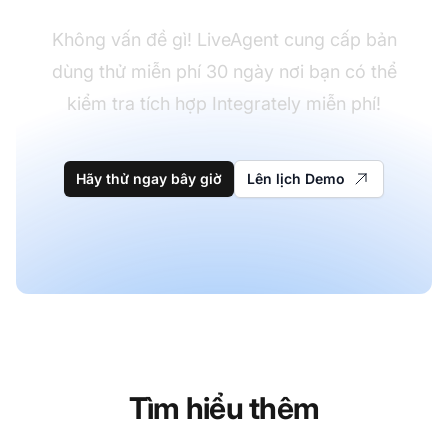
Không vấn đề gì! LiveAgent cung cấp bản
dùng thử miễn phí 30 ngày nơi bạn có thể
kiểm tra tích hợp Integrately miễn phí!
Hãy thử ngay bây giờ
Lên lịch Demo
Tìm hiểu thêm