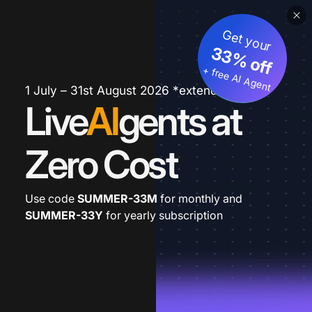
Get your
33% off
+ free AI Agent
1 July – 31st August 2026 *extended
Live
AI
gents at
Zero Cost
Use code
SUMMER-33M
for monthly and
SUMMER-33Y
for yearly subscription