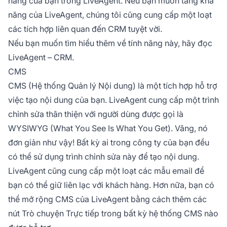
hàng của bạn trong LiveAgent. Nếu bạn muốn tăng khả
năng của LiveAgent, chúng tôi cũng cung cấp một loạt
các tích hợp liên quan đến CRM tuyệt vời.
Nếu bạn muốn tìm hiểu thêm về tính năng này, hãy đọc
LiveAgent – CRM.
CMS
CMS (Hệ thống Quản lý Nội dung) là một tích hợp hỗ trợ
việc tạo nội dung của bạn. LiveAgent cung cấp một trình
chỉnh sửa thân thiện với người dùng được gọi là
WYSIWYG (What You See Is What You Get). Vâng, nó
đơn giản như vậy! Bất kỳ ai trong công ty của bạn đều
có thể sử dụng trình chỉnh sửa này để tạo nội dung.
LiveAgent cũng cung cấp một loạt các mẫu email để
bạn có thể giữ liên lạc với khách hàng. Hơn nữa, bạn có
thể mở rộng CMS của LiveAgent bằng cách thêm các
nút Trò chuyện Trực tiếp trong bất kỳ hệ thống CMS nào