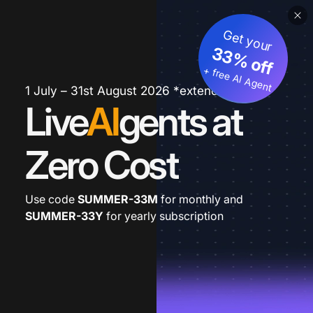
Get your
33% off
+ free AI Agent
1 July – 31st August 2026 *extended
Live
AI
gents at
Zero Cost
Use code
SUMMER-33M
for monthly and
SUMMER-33Y
for yearly subscription