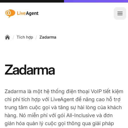
:site.title
Mở 
/
/
Tích hợp
Zadarma
Home
Zadarma
Zadarma là một hệ thống điện thoại VoIP tiết kiệm
chi phí tích hợp với LiveAgent để nâng cao hỗ trợ
trung tâm cuộc gọi và tăng sự hài lòng của khách
hàng. Nó miễn phí với gói All-Inclusive và đơn
giản hóa quản lý cuộc gọi thông qua giải pháp