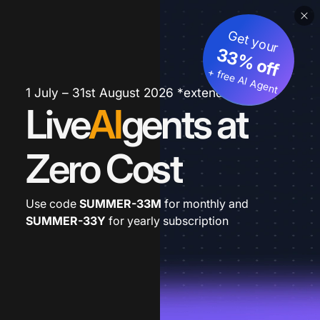
Get your
33% off
+ free AI Agent
1 July – 31st August 2026 *extended
Live
AI
gents at
Zero Cost
Use code
SUMMER-33M
for monthly and
SUMMER-33Y
for yearly subscription