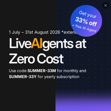
Get your
33% off
+ free AI Agent
1 July – 31st August 2026 *extended
Live
AI
gents at
Zero Cost
Use code
SUMMER-33M
for monthly and
SUMMER-33Y
for yearly subscription