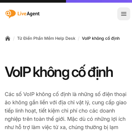
:site.title
Mở 
/
/
Từ Điển Phần Mềm Help Desk
VoIP không cố định
Home
VoIP không cố định
Các số VoIP không cố định là những số điện thoại
ảo không gắn liền với địa chỉ vật lý, cung cấp giao
tiếp linh hoạt, tiết kiệm chi phí cho các doanh
nghiệp trên toàn thế giới. Mặc dù có những lợi ích
như hỗ trợ làm việc từ xa, chúng thường bị lạm