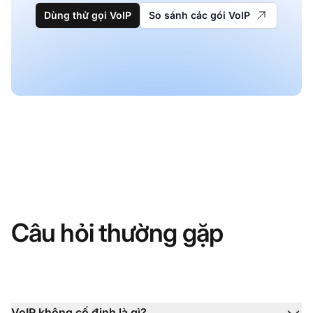
Dùng thử gọi VoIP
So sánh các gói VoIP
Câu hỏi thường gặp
VoIP không cố định là gì?