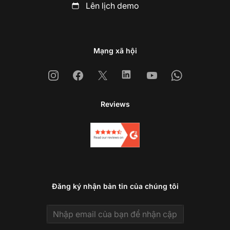
Lên lịch demo
Mạng xã hội
Instagram
Facebook
X
Linkedin
Youtube
Whatsapp
Reviews
Đăng ký nhận bản tin của chúng tôi
Email address
Li