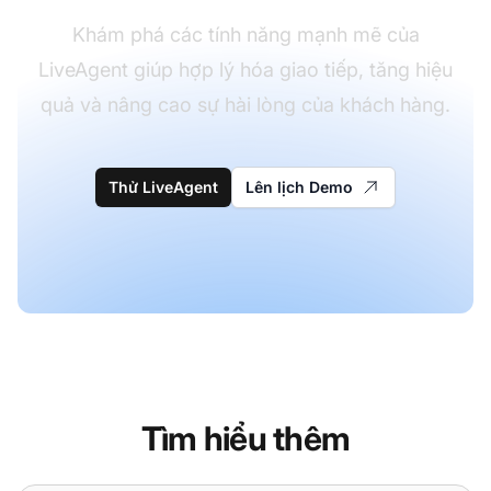
Khám phá các tính năng mạnh mẽ của
LiveAgent giúp hợp lý hóa giao tiếp, tăng hiệu
quả và nâng cao sự hài lòng của khách hàng.
Thử LiveAgent
Lên lịch Demo
Tìm hiểu thêm