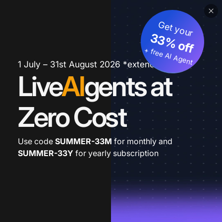
Get your
33% off
+ free AI Agent
1 July – 31st August 2026 *extended
Live
AI
gents at
Zero Cost
Use code
SUMMER-33M
for monthly and
SUMMER-33Y
for yearly subscription