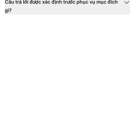
Câu trả lời được xác định trước phục vụ mục đích
gì?
Chuyển đổi trải nghiệm
hỗ trợ khách hàng của
bạn