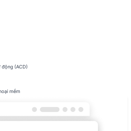
tự động (ACD)
 thoại mềm