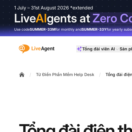
1 July – 31st August 2026 *extended
Live
AI
gents at
Zero C
Use code
SUMMER-33M
for monthly and
SUMMER-33Y
for yearly subs
:site.title
Tổng đài viên AI
Sản 
/
/
Từ Điển Phần Mềm Help Desk
Tổng đài điện
Home
Tổng đài điện t