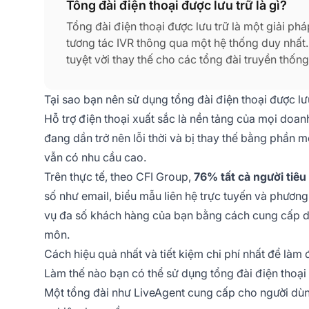
Tổng đài điện thoại được lưu trữ là gì?
Tổng đài điện thoại được lưu trữ là một giải p
tương tác IVR thông qua một hệ thống duy nhất.
tuyệt vời thay thế cho các tổng đài truyền thốn
phải lo lắng về việc duy trì máy chủ, mua phầ
Tại sao bạn nên sử dụng tổng đài điện thoại được lư
Hỗ trợ điện thoại xuất sắc là nền tảng của mọi doa
đang dần trở nên lỗi thời và bị thay thế bằng phần m
vẫn có nhu cầu cao.
Trên thực tế, theo CFI Group,
76% tất cả người tiêu
số như email, biểu mẫu liên hệ trực tuyến và phương
vụ đa số khách hàng của bạn bằng cách cung cấp d
môn.
Cách hiệu quả nhất và tiết kiệm chi phí nhất để làm
Làm thế nào bạn có thể sử dụng tổng đài điện thoại 
Một tổng đài như LiveAgent cung cấp cho người dùng