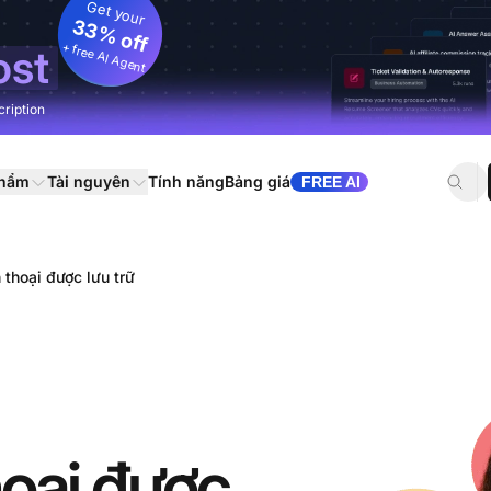
Get your
33% off
+ free AI Agent
ost
cription
phẩm
Tài nguyên
Tính năng
Bảng giá
FREE AI
 thoại được lưu trữ
hoại được