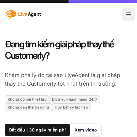
:site.title
Mở 
Đang tìm kiếm giải pháp thay thế
Customerly?
Khám phá lý do tại sao LiveAgent là giải pháp
thay thế Customerly tốt nhất trên thị trường.
Không có phí thiết lập
Dịch vụ khách hàng 24/7
Không cần thẻ tín dụng
Hủy bất kỳ lúc nào
Bắt đầu | 30 ngày miễn phí
Xem video