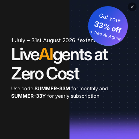
Get your
33% off
+ free AI Agent
1 July – 31st August 2026 *extended
Live
AI
gents at
Zero Cost
Use code
SUMMER-33M
for monthly and
SUMMER-33Y
for yearly subscription