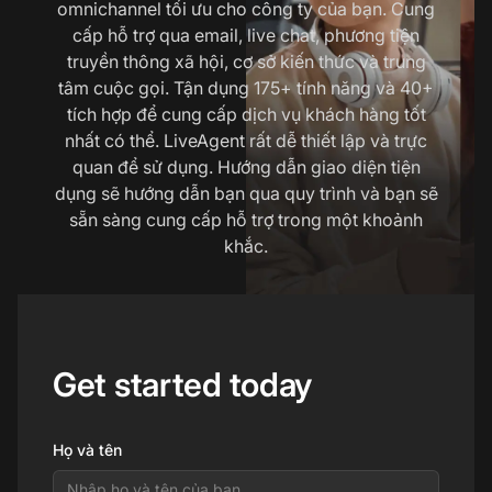
omnichannel tối ưu cho công ty của bạn. Cung
cấp hỗ trợ qua email, live chat, phương tiện
truyền thông xã hội, cơ sở kiến thức và trung
tâm cuộc gọi. Tận dụng 175+ tính năng và 40+
tích hợp để cung cấp dịch vụ khách hàng tốt
nhất có thể. LiveAgent rất dễ thiết lập và trực
quan để sử dụng. Hướng dẫn giao diện tiện
dụng sẽ hướng dẫn bạn qua quy trình và bạn sẽ
sẵn sàng cung cấp hỗ trợ trong một khoảnh
khắc.
Get started today
Họ và tên