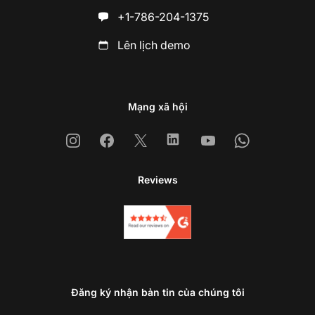
+1-786-204-1375
Lên lịch demo
Mạng xã hội
Instagram
Facebook
X
Linkedin
Youtube
Whatsapp
Reviews
Đăng ký nhận bản tin của chúng tôi
Li