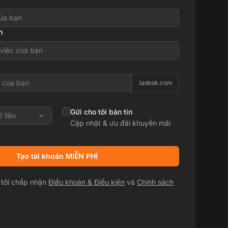
n
.ladesk.com
Gửi cho tôi bản tin
ữ liệu
Cập nhật & ưu đãi khuyến mãi
Tạo tài khoản MIỄN PHÍ
 tôi chấp nhận
Điều khoản & Điều kiện
và
Chính sách