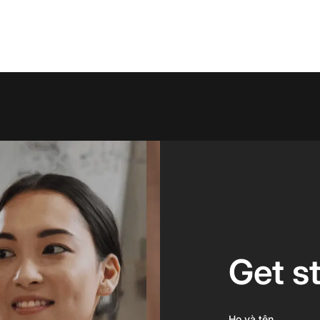
Get s
Họ và tên