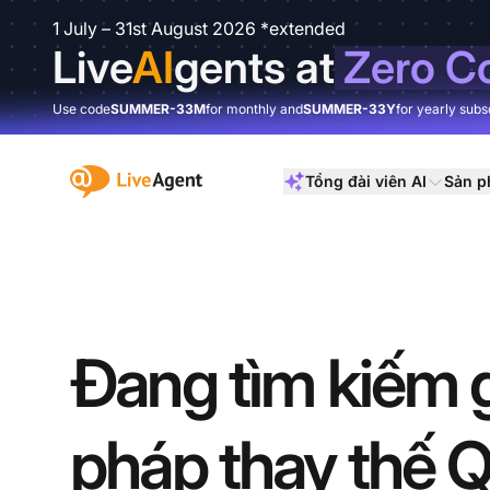
1 July – 31st August 2026 *extended
Live
AI
gents at
Zero C
Use code
SUMMER-33M
for monthly and
SUMMER-33Y
for yearly subs
:site.title
Tổng đài viên AI
Sản 
Đang tìm kiếm g
pháp thay thế 