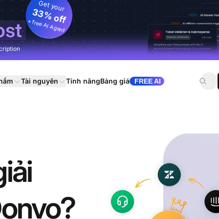
Get your
33% off
+ free AI Agent
ost
cription
phẩm
Tài nguyên
Tính năng
Bảng giá
FREE AI
iải
Qonvo?