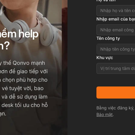
Nhập email của bạ
mềm help
Tên công ty
n?
Khu vực
ay thế Qonvo mạnh
Vị trí trung tâm d
ơn để giao tiếp với
a chọn phù hợp cho
vé tuyệt vời, bao
t và dễ sử dụng làm
 desk tối ưu cho hỗ
Bằng việc đăng ký,
ạn.
Bảo mật
.