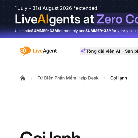
1 July – 31st August 2026 *extended
Live
AI
gents at
Zero C
Use code
SUMMER-33M
for monthly and
SUMMER-33Y
for yearly subs
:site.title
Tổng đài viên AI
Sản 
/
/
Từ Điển Phần Mềm Help Desk
Gọi lạnh
Home