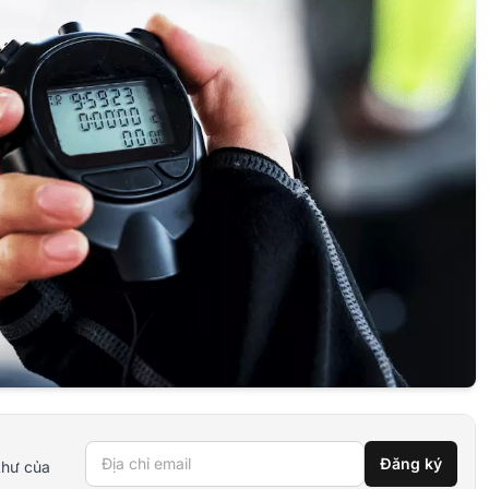
Địa chỉ email
Đăng ký
thư của