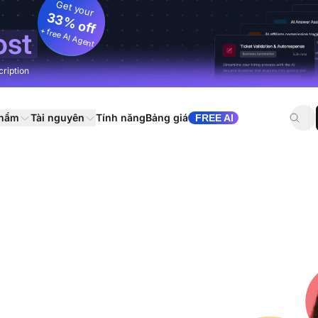
Get your
33% off
+ free AI Agent
ost
cription
phẩm
Tài nguyên
Tính năng
Bảng giá
FREE AI