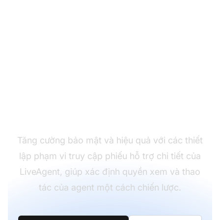
Kiểm soát quyền truy
cập của agent
Tăng cường bảo mật và hiệu quả với các thiết
lập phạm vi truy cập phiếu hỗ trợ chi tiết của
LiveAgent, giúp xác định quyền xem và thao
tác của agent một cách chiến lược.