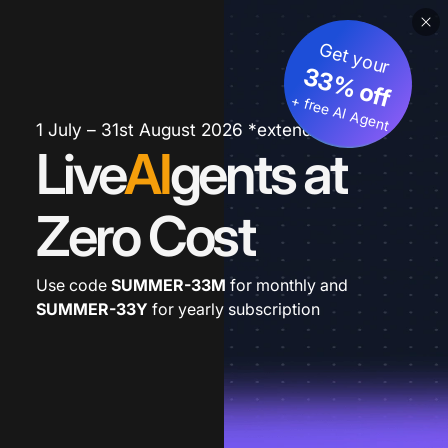
Get your
33% off
+ free AI Agent
1 July – 31st August 2026 *extended
Live
AI
gents at
Zero Cost
Use code
SUMMER-33M
for monthly and
SUMMER-33Y
for yearly subscription