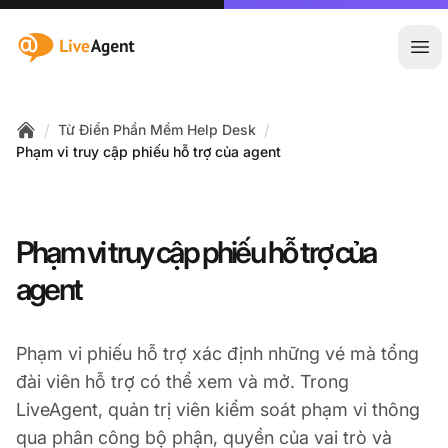
:site.title
Mở 
/
/
Từ Điển Phần Mềm Help Desk
Home
Phạm vi truy cập phiếu hỗ trợ của agent
Phạm vi truy cập phiếu hỗ trợ của
agent
Phạm vi phiếu hỗ trợ xác định những vé mà tổng
đài viên hỗ trợ có thể xem và mở. Trong
LiveAgent, quản trị viên kiểm soát phạm vi thông
qua phân công bộ phận, quyền của vai trò và