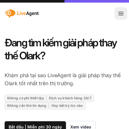
:site.title
Mở 
Đang tìm kiếm giải pháp thay
thế Olark?
Khám phá tại sao LiveAgent là giải pháp thay thế
Olark tốt nhất trên thị trường.
Không có phí thiết lập
Dịch vụ khách hàng 24/7
Không cần thẻ tín dụng
Hủy bất kỳ lúc nào
Bắt đầu | Miễn phí 30 ngày
Xem video