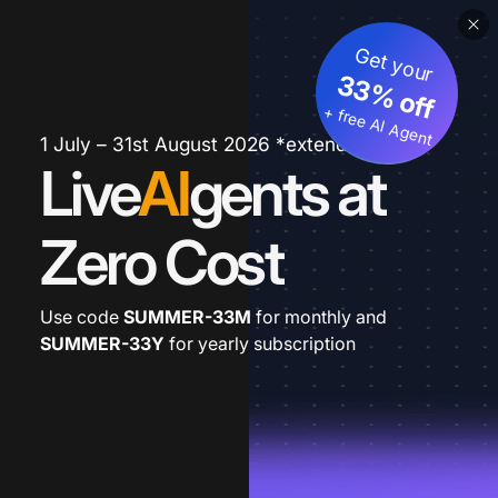
Get your
33% off
+ free AI Agent
1 July – 31st August 2026 *extended
Live
AI
gents at
Zero Cost
Use code
SUMMER-33M
for monthly and
SUMMER-33Y
for yearly subscription