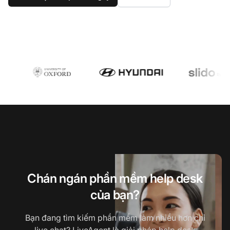
Chán ngán phần mềm help desk
của bạn?
Bạn đang tìm kiếm phần mềm làm nhiều hơn chỉ
live chat? LiveAgent là giải pháp help desk