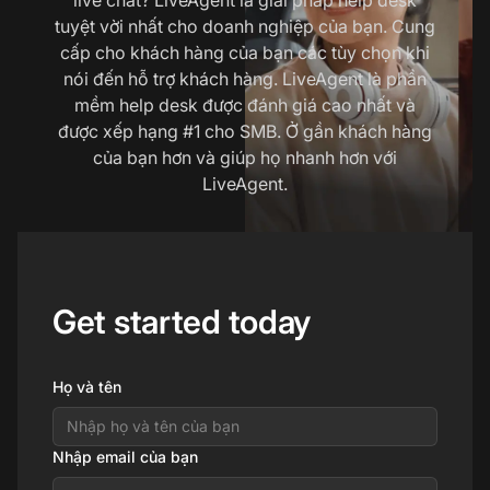
tuyệt vời nhất cho doanh nghiệp của bạn. Cung
cấp cho khách hàng của bạn các tùy chọn khi
nói đến hỗ trợ khách hàng. LiveAgent là phần
mềm help desk được đánh giá cao nhất và
được xếp hạng #1 cho SMB. Ở gần khách hàng
của bạn hơn và giúp họ nhanh hơn với
LiveAgent.
Get started today
Họ và tên
Nhập email của bạn