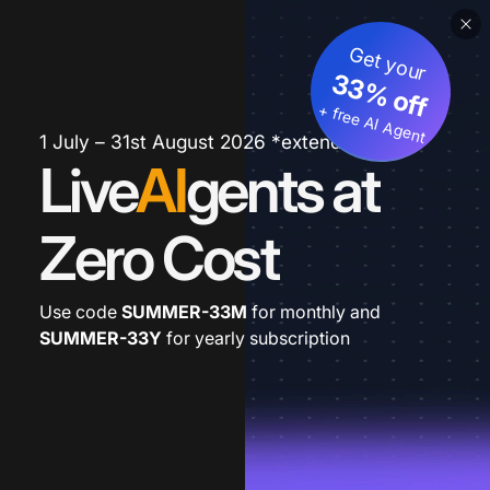
Get your
33% off
+ free AI Agent
1 July – 31st August 2026 *extended
Live
AI
gents at
Zero Cost
Use code
SUMMER-33M
for monthly and
SUMMER-33Y
for yearly subscription