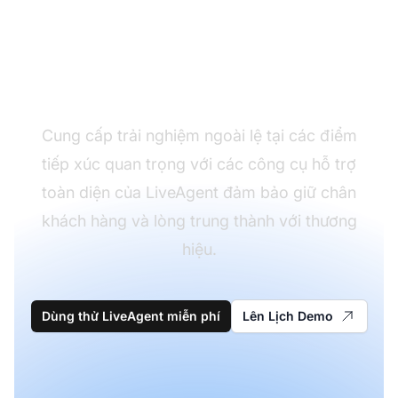
Làm chủ mọi khoảnh
khắc của khách hàng
Cung cấp trải nghiệm ngoài lệ tại các điểm
tiếp xúc quan trọng với các công cụ hỗ trợ
toàn diện của LiveAgent đảm bảo giữ chân
khách hàng và lòng trung thành với thương
hiệu.
Dùng thử LiveAgent miễn phí
Lên Lịch Demo