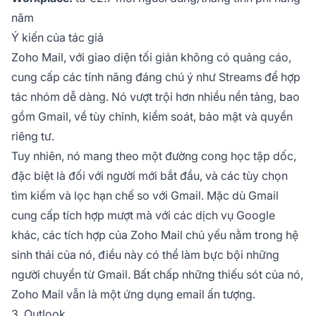
năm
Ý kiến của tác giả
Zoho Mail, với giao diện tối giản không có quảng cáo,
cung cấp các tính năng đáng chú ý như Streams để hợp
tác nhóm dễ dàng. Nó vượt trội hơn nhiều nền tảng, bao
gồm Gmail, về tùy chỉnh, kiểm soát, bảo mật và quyền
riêng tư.
Tuy nhiên, nó mang theo một đường cong học tập dốc,
đặc biệt là đối với người mới bắt đầu, và các tùy chọn
tìm kiếm và lọc hạn chế so với Gmail. Mặc dù Gmail
cung cấp tích hợp mượt mà với các dịch vụ Google
khác, các tích hợp của Zoho Mail chủ yếu nằm trong hệ
sinh thái của nó, điều này có thể làm bực bội những
người chuyển từ Gmail. Bất chấp những thiếu sót của nó,
Zoho Mail vẫn là một ứng dụng email ấn tượng.
3. Outlook