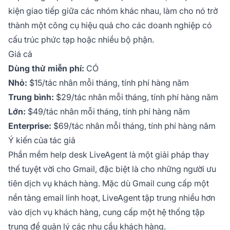
kiện giao tiếp giữa các nhóm khác nhau, làm cho nó trở
thành một công cụ hiệu quả cho các doanh nghiệp có
cấu trúc phức tạp hoặc nhiều bộ phận.
Giá cả
Dùng thử miễn phí:
CÓ
Nhỏ:
$15/tác nhân mỗi tháng, tính phí hàng năm
Trung bình:
$29/tác nhân mỗi tháng, tính phí hàng năm
Lớn:
$49/tác nhân mỗi tháng, tính phí hàng năm
Enterprise:
$69/tác nhân mỗi tháng, tính phí hàng năm
Ý kiến của tác giả
Phần mềm help desk LiveAgent là một giải pháp thay
thế tuyệt vời cho Gmail, đặc biệt là cho những người ưu
tiên dịch vụ khách hàng. Mặc dù Gmail cung cấp một
nền tảng email linh hoạt, LiveAgent tập trung nhiều hơn
vào dịch vụ khách hàng, cung cấp một hệ thống tập
trung để quản lý các nhu cầu khách hàng.