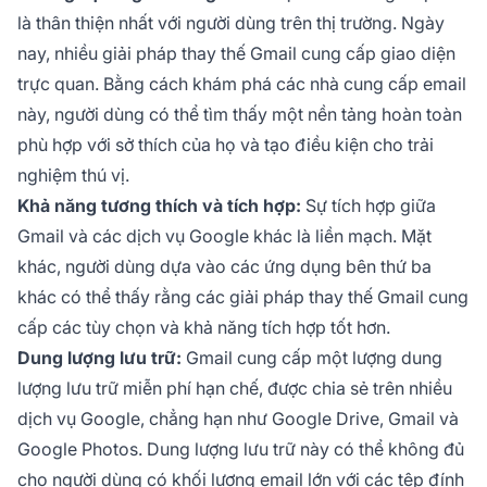
là thân thiện nhất với người dùng trên thị trường. Ngày
nay, nhiều giải pháp thay thế Gmail cung cấp giao diện
trực quan. Bằng cách khám phá các nhà cung cấp email
này, người dùng có thể tìm thấy một nền tảng hoàn toàn
phù hợp với sở thích của họ và tạo điều kiện cho trải
nghiệm thú vị.
Khả năng tương thích và tích hợp:
Sự tích hợp giữa
Gmail và các dịch vụ Google khác là liền mạch. Mặt
khác, người dùng dựa vào các ứng dụng bên thứ ba
khác có thể thấy rằng các giải pháp thay thế Gmail cung
cấp các tùy chọn và khả năng tích hợp tốt hơn.
Dung lượng lưu trữ:
Gmail cung cấp một lượng dung
lượng lưu trữ miễn phí hạn chế, được chia sẻ trên nhiều
dịch vụ Google, chẳng hạn như Google Drive, Gmail và
Google Photos. Dung lượng lưu trữ này có thể không đủ
cho người dùng có khối lượng email lớn với các tệp đính