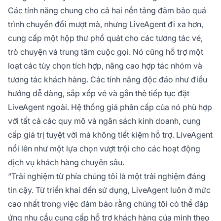
Các tính năng chung cho cả hai nền tảng đảm bảo quá
trình chuyển đổi mượt mà, nhưng LiveAgent đi xa hơn,
cung cấp một hộp thư phổ quát cho các tương tác vé,
trò chuyện và trung tâm cuộc gọi. Nó cũng hỗ trợ một
loạt các tùy chọn tích hợp, nâng cao hợp tác nhóm và
tương tác khách hàng. Các tính năng độc đáo như điều
hướng dễ dàng, sắp xếp vé và gắn thẻ tiếp tục đặt
LiveAgent ngoài. Hệ thống giá phân cấp của nó phù hợp
với tất cả các quy mô và ngân sách kinh doanh, cung
cấp giá trị tuyệt vời mà không tiết kiệm hỗ trợ. LiveAgent
nổi lên như một lựa chọn vượt trội cho các hoạt động
dịch vụ khách hàng chuyên sâu.
“Trải nghiệm từ phía chúng tôi là một trải nghiệm đáng
tin cậy. Từ triển khai đến sử dụng, LiveAgent luôn ở mức
cao nhất trong việc đảm bảo rằng chúng tôi có thể đáp
ứng nhu cầu cung cấp hỗ trợ khách hàng của mình theo