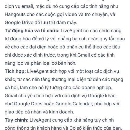
dịch vụ email, mặc dù nó cung cấp các tính năng như
Hangouts cho các cuộc gọi video và trò chuyện, và
Google Drive để lưu trữ đám mây.
Tự động hóa và tổ chức:
LiveAgent có các chức năng
tự động hóa để xử lý vé, chẳng hạn như các quy tắc gán
vé cho các đại diện hoặc bộ phận cụ thể theo các tiêu
chí được xác định trước, trong khi Gmail có các tính
năng lọc và phân loại cơ bản hơn.
Tích hợp:
LiveAgent tích hợp với một loạt các dịch vụ
khác, từ các nền tảng thương mại điện tử đến các mạng
xã hội, làm cho nó lý tưởng cho các doanh nghiệp.
Gmail chủ yếu tích hợp với các dịch vụ Google khác,
như Google Docs hoặc Google Calendar, phù hợp với
giao tiếp cá nhân và kinh doanh.
Tùy chỉnh:
LiveAgent cung cấp khả năng tùy chỉnh
cổng thông tin khách hàng và Cơ sở kiến thức của bạn,