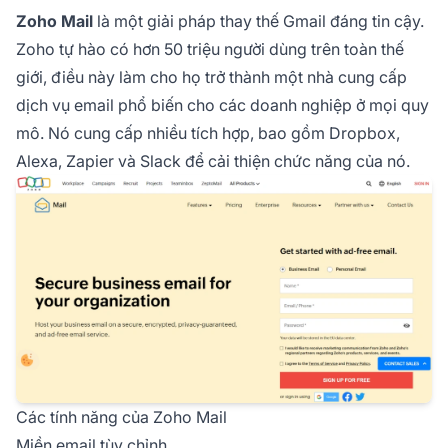
Zoho Mail
là một giải pháp thay thế Gmail đáng tin cậy.
Zoho tự hào có hơn 50 triệu người dùng trên toàn thế
giới, điều này làm cho họ trở thành một nhà cung cấp
dịch vụ email phổ biến cho các doanh nghiệp ở mọi quy
mô. Nó cung cấp nhiều tích hợp, bao gồm Dropbox,
Alexa, Zapier và Slack để cải thiện chức năng của nó.
Các tính năng của Zoho Mail
Miền email tùy chỉnh