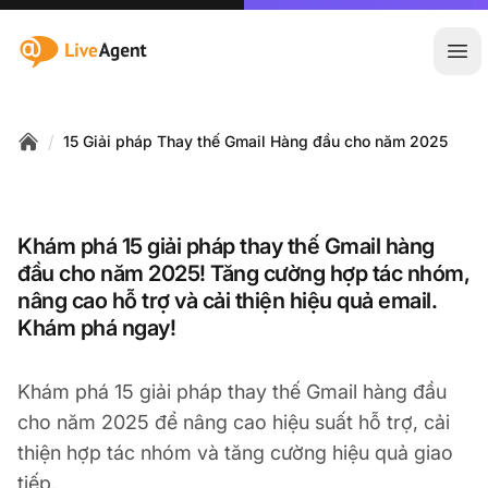
:site.title
Mở 
/
15 Giải pháp Thay thế Gmail Hàng đầu cho năm 2025
Home
Khám phá 15 giải pháp thay thế Gmail hàng
đầu cho năm 2025! Tăng cường hợp tác nhóm,
nâng cao hỗ trợ và cải thiện hiệu quả email.
Khám phá ngay!
Khám phá 15 giải pháp thay thế Gmail hàng đầu
cho năm 2025 để nâng cao hiệu suất hỗ trợ, cải
thiện hợp tác nhóm và tăng cường hiệu quả giao
tiếp.