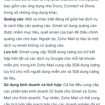
bao gồm các ứng dụng như Docs, Connect và Show,
trong số những ứng dụng khác.
Quảng cáo:
Một sự khác biệt đáng kể giữa hai dịch vụ
là cách tiếp cận quảng cáo. Gmail sử dụng quảng cáo
được nhắm mục tiêu, quét email của bạn để điều chỉnh
quảng cáo cho bạn. Ngược lại, Zoho Mail tự hào là một
dịch vụ email không có quảng cáo.
Lưu trữ:
Gmail cung cấp 15GB dung lượng lưu trữ kết
hợp trên tất cả các dịch vụ Google cho mỗi tài khoản
miễn phí, trong khi Zoho Mail cung cấp 5GB dung lượng
lưu trữ cho mỗi người dùng miễn phí và 1GB dung lượng
tài liệu.
Sử dụng kinh doanh và tích hợp:
Cả hai đều cung cấp
các phiên bản kinh doanh (G Suite cho Gmail và Zoho
Mail cho Kinh doanh). Tuy nhiên, Zoho Mail có thể cung
cấp tích hợp liền mạch hơn cho các doanh nghiệp đã sử