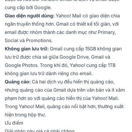
cung cấp bởi Google.
Giao diện người dùng:
Yahoo! Mail có giao diện chia
ngăn truyền thống hơn. Gmail có thiết kế tối giản, với
email được nhóm thành các danh mục như Primary,
Social và Promotions.
Không gian lưu trữ:
Gmail cung cấp 15GB không gian
lưu trữ được chia sẻ giữa Google Drive, Gmail và
Google Photos. Trong khi đó, Yahoo! cung cấp 1TB
không gian lưu trữ dành riêng cho email.
Quảng cáo:
Cả hai dịch vụ đều hiển thị quảng cáo,
nhưng quảng cáo của Gmail dựa trên văn bản và ít xâm
phạm hơn so với quảng cáo hiển thị của Yahoo! Mail.
Trong Yahoo! Mail, quảng cáo nổi bật hơn, thường xuất
hiện trong hộp thư.
Ưu điểm
Giải pháp này giá cả phải chăng