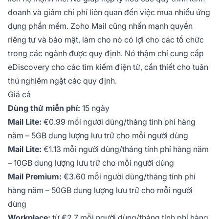
doanh và giảm chi phí liên quan đến việc mua nhiều ứng
dụng phần mềm. Zoho Mail cũng nhấn mạnh quyền
riêng tư và bảo mật, làm cho nó có lợi cho các tổ chức
trong các ngành được quy định. Nó thậm chí cung cấp
eDiscovery cho các tìm kiếm điện tử, cần thiết cho tuân
thủ nghiêm ngặt các quy định.
Giá cả
Dùng thử miễn phí:
15 ngày
Mail Lite:
€0.99 mỗi người dùng/tháng tính phí hàng
năm – 5GB dung lượng lưu trữ cho mỗi người dùng
Mail Lite:
€1.13 mỗi người dùng/tháng tính phí hàng năm
– 10GB dung lượng lưu trữ cho mỗi người dùng
Mail Premium:
€3.60 mỗi người dùng/tháng tính phí
hàng năm – 50GB dung lượng lưu trữ cho mỗi người
dùng
Workplace:
từ €2.7 mỗi người dùng/tháng tính phí hàng