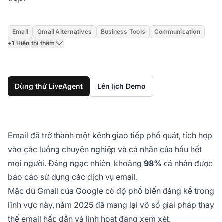
Email
Gmail Alternatives
Business Tools
Communication
+1 Hiển thị thêm
Dùng thử LiveAgent
Lên lịch Demo
Email đã trở thành một kênh giao tiếp phổ quát, tích hợp
vào các luồng chuyên nghiệp và cá nhân của hầu hết
mọi người. Đáng ngạc nhiên, khoảng
98%
cá nhân được
báo cáo sử dụng các dịch vụ email.
Mặc dù Gmail của Google có độ phổ biến đáng kể trong
lĩnh vực này, năm 2025 đã mang lại vô số giải pháp thay
thế email hấp dẫn và linh hoạt đáng xem xét.