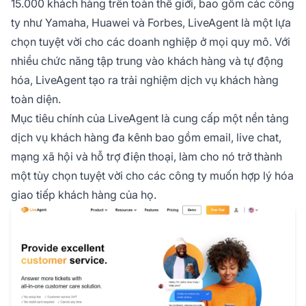
15.000 khách hàng trên toàn thế giới, bao gồm các công
ty như Yamaha, Huawei và Forbes, LiveAgent là một lựa
chọn tuyệt vời cho các doanh nghiệp ở mọi quy mô. Với
nhiều chức năng tập trung vào khách hàng và tự động
hóa, LiveAgent tạo ra trải nghiệm dịch vụ khách hàng
toàn diện.
Mục tiêu chính của LiveAgent là cung cấp một nền tảng
dịch vụ khách hàng đa kênh bao gồm email, live chat,
mạng xã hội và hỗ trợ điện thoại, làm cho nó trở thành
một tùy chọn tuyệt vời cho các công ty muốn hợp lý hóa
giao tiếp khách hàng của họ.