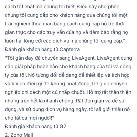
cách tốt nhất mà chúng tôi biết. Điều này cho phép
chúng tôi cung cấp cho khách hàng của chúng tôi một
trải nghiệm thỏa mãn bằng cách cung cấp hỗ trợ thời
gian thực cho các truy vấn của họ và đảm bảo rằng họ
luôn hài lòng với các dịch vụ mà chúng tôi cung cấp.”
Đánh giá khách hàng từ
Capterra
“Tôi gần đây đã chuyển sang LiveAgent. LiveAgent cung
cấp giải pháp hoàn hảo cho khách hàng của tôi và công
ty của tôi. Nó tương đối dễ dàng để thiết lập và tích hợp
và khi có điều gì đó không hoạt động, trợ giúp chuyên
nghiệp chỉ cách một cú nhấp chuột. Hỗ trợ rất thân thiện
nhưng trên hết là nhanh chóng. Rất đơn giản và dễ sử
dụng, và sử dụng dịch vụ hàng ngày, tôi sẽ giới thiệu nó
cho tất cả mọi người!”
Đánh giá khách hàng từ
G2
2. Zoho Mail