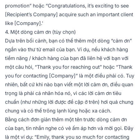
promotion”
hoặc
“Congratulations, it’s exciting to see
[Recipient’s Company] acquire such an important client
like [Company].'
4. Một dòng cảm ơn (tùy chọn)
Dựa trên bối cảnh, bạn có thể thêm một dòng “cảm ơn”
ngắn vào thư từ email của bạn. Ví dụ, nếu khách hàng
tiềm năng / khách hàng của bạn đã liên hệ với bạn với
một câu hỏi,
“Thank you for reaching out”
hoặc
“Thank
you for contacting [Company]”
là một điều phải có. Tuy
nhiên, bất cứ khi nào bạn viết một lời cảm ơn, điều quan
trọng là phải cá nhân hóa nó, vì các lời cảm ơn tiêu
chuẩn (như những lời được đề cập ở trên) hơi quá chung
chung và có thể trông lạnh lùng hoặc xa cách.
Bằng cách đơn giản thêm một tên trước dòng cảm ơn
của bạn, tin nhắn nghe có vẻ ấm áp hơn và mời gọi. Đây
là một ví dụ:
“Emily, thank you so much for contacting