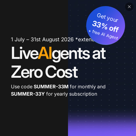
Get your
33% off
+ free AI Agent
1 July – 31st August 2026 *extended
Live
AI
gents at
Zero Cost
Use code
SUMMER-33M
for monthly and
SUMMER-33Y
for yearly subscription