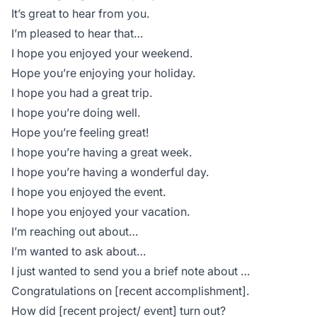
It’s great to hear from you.
I’m pleased to hear that…
I hope you enjoyed your weekend.
Hope you’re enjoying your holiday.
I hope you had a great trip.
I hope you’re doing well.
Hope you’re feeling great!
I hope you’re having a great week.
I hope you’re having a wonderful day.
I hope you enjoyed the event.
I hope you enjoyed your vacation.
I’m reaching out about…
I’m wanted to ask about…
I just wanted to send you a brief note about …
Congratulations on [recent accomplishment].
How did [recent project/ event] turn out?