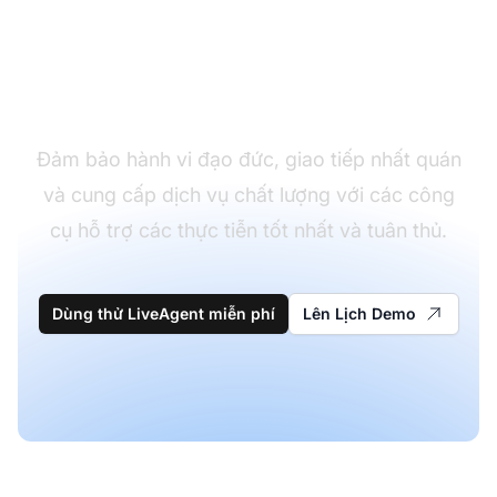
Duy Trì Tiêu Chuẩn
Dịch Vụ Cao
Đảm bảo hành vi đạo đức, giao tiếp nhất quán
và cung cấp dịch vụ chất lượng với các công
cụ hỗ trợ các thực tiễn tốt nhất và tuân thủ.
Dùng thử LiveAgent miễn phí
Lên Lịch Demo