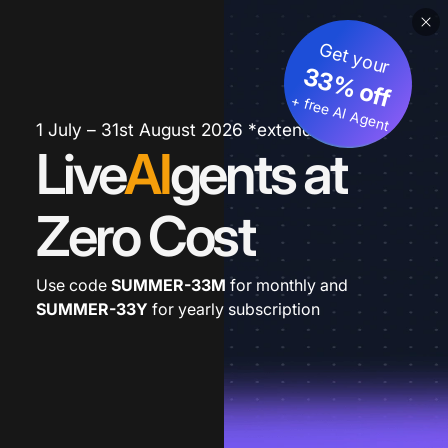
Get your
33% off
+ free AI Agent
1 July – 31st August 2026 *extended
Live
AI
gents at
Zero Cost
Use code
SUMMER-33M
for monthly and
SUMMER-33Y
for yearly subscription