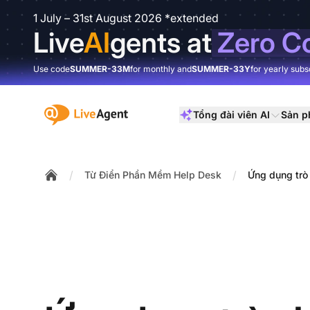
1 July – 31st August 2026 *extended
Live
AI
gents at
Zero C
Use code
SUMMER-33M
for monthly and
SUMMER-33Y
for yearly subs
:site.title
Tổng đài viên AI
Sản 
/
/
Từ Điển Phần Mềm Help Desk
Ứng dụng trò
Home