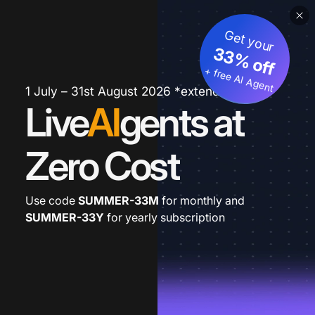
Get your
33% off
+ free AI Agent
1 July – 31st August 2026 *extended
Live
AI
gents at
Zero Cost
Use code
SUMMER-33M
for monthly and
SUMMER-33Y
for yearly subscription