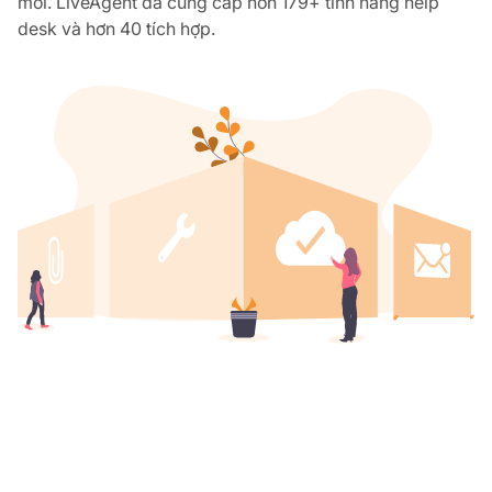
mới. LiveAgent đã cung cấp hơn 179+ tính năng help
desk và hơn 40 tích hợp.