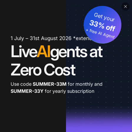
Get your
33% off
+ free AI Agent
1 July – 31st August 2026 *extended
Live
AI
gents at
Zero Cost
Use code
SUMMER-33M
for monthly and
SUMMER-33Y
for yearly subscription