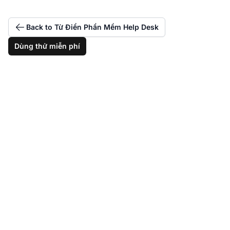
Back to Từ Điển Phần Mềm Help Desk
Dùng thử miễn phí
Nâng tầm trải nghiệm
trò chuyện trực tuyến
của bạn