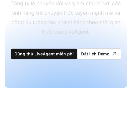
Tăng tỷ lệ chuyển đổi và giảm chi phí với các
tính năng trò chuyện trực tuyến mạnh mẽ và
công cụ tương tác khách hàng theo thời gian
thực của LiveAgent.
Dùng thử LiveAgent miễn phí
Đặt lịch Demo