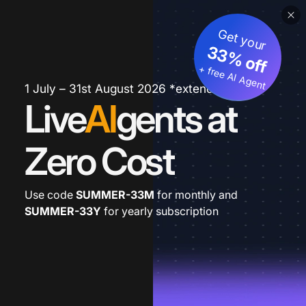
Get your
33% off
+ free AI Agent
1 July – 31st August 2026 *extended
Live
AI
gents at
Zero Cost
Use code
SUMMER-33M
for monthly and
SUMMER-33Y
for yearly subscription