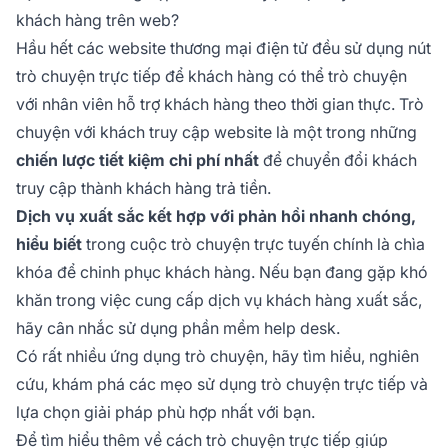
hầu hết các trường hợp, trò chuyện trực tuyến
khách hàng trên web?
trên web không yêu cầu bất kỳ loại phần mềm
Hầu hết các website thương mại điện tử đều sử dụng nút
nào như ứng dụng trò chuyện—tất cả những gì
trò chuyện trực tiếp để khách hàng có thể trò chuyện
bạn cần là một trình duyệt web kết nối đến
phòng trò chuyện trên web.
với nhân viên hỗ trợ khách hàng theo thời gian thực. Trò
chuyện với khách truy cập website là một trong những
chiến lược tiết kiệm chi phí nhất
để chuyển đổi khách
truy cập thành khách hàng trả tiền.
Dịch vụ xuất sắc kết hợp với phản hồi nhanh chóng,
hiểu biết
trong cuộc trò chuyện trực tuyến chính là chìa
khóa để chinh phục khách hàng. Nếu bạn đang gặp khó
khăn trong việc cung cấp dịch vụ khách hàng xuất sắc,
hãy cân nhắc sử dụng phần mềm help desk.
Có rất nhiều ứng dụng trò chuyện, hãy tìm hiểu, nghiên
cứu, khám phá các mẹo sử dụng trò chuyện trực tiếp và
lựa chọn giải pháp phù hợp nhất với bạn.
Để tìm hiểu thêm về cách trò chuyện trực tiếp giúp