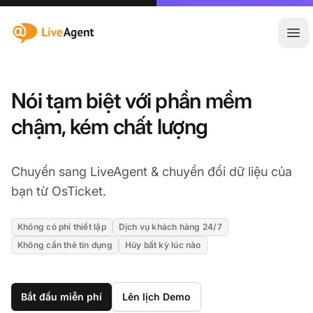
:site.title
Mở 
Nói tạm biệt với phần mềm
chậm, kém chất lượng
Chuyển sang LiveAgent & chuyển đổi dữ liệu của
bạn từ OsTicket.
Không có phí thiết lập
Dịch vụ khách hàng 24/7
Không cần thẻ tín dụng
Hủy bất kỳ lúc nào
Bắt đầu miễn phí
Lên lịch Demo