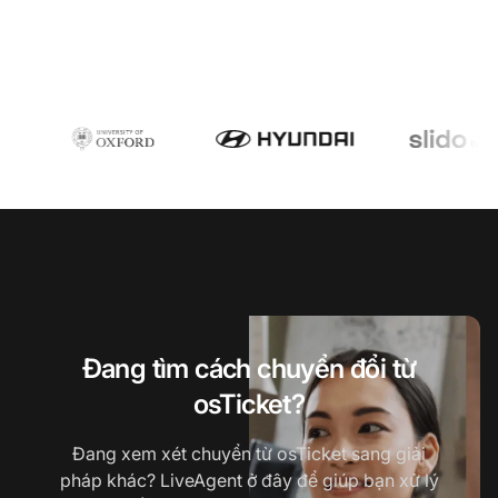
Đang tìm cách chuyển đổi từ
osTicket?
Đang xem xét chuyển từ osTicket sang giải
pháp khác? LiveAgent ở đây để giúp bạn xử lý