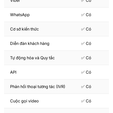
Viber
✅ Có
WhatsApp
✅ Có
Cơ sở kiến thức
✅ Có
Diễn đàn khách hàng
✅ Có
Tự động hóa và Quy tắc
✅ Có
API
✅ Có
Phản hồi thoại tương tác (IVR)
✅ Có
Cuộc gọi video
✅ Có