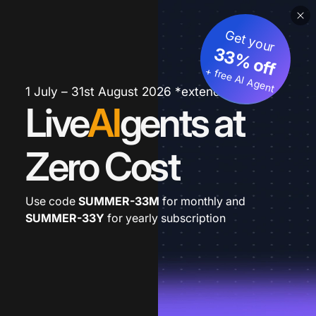
Get your
33% off
+ free AI Agent
1 July – 31st August 2026 *extended
Live
AI
gents at
Zero Cost
Use code
SUMMER-33M
for monthly and
SUMMER-33Y
for yearly subscription