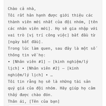
Chào cả nhà,
Tôi rất hân hạnh được giới thiệu các
thành viên mới nhất của đội nhóm, [tên
các nhân viên mới]. Họ sẽ gia nhập với
vai trò [vị trí công việc] bắt đầu từ
[ngày bắt đầu].
Trong lúc làm quen, sau đây là một số
thông tin về họ:
• [Nhân viên #1] – [kinh nghiệm/lý
lịch] • [Nhân viên #2] – [kinh
nghiệm/lý lịch] • …
Tôi tin rằng họ sẽ là những tài sản
quý giá của đội nhóm. Hãy giúp họ cảm
thấy được chào đón.
Thân ái, [Tên của bạn]