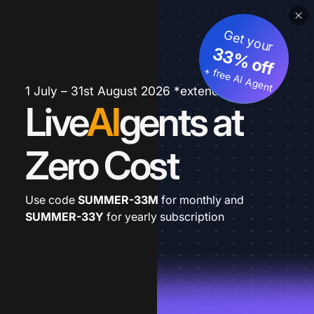
Get your
33% off
+ free AI Agent
1 July – 31st August 2026 *extended
Live
AI
gents at
Zero Cost
Use code
SUMMER-33M
for monthly and
SUMMER-33Y
for yearly subscription