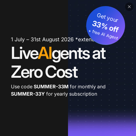
Get your
33% off
+ free AI Agent
1 July – 31st August 2026 *extended
Live
AI
gents at
Zero Cost
Use code
SUMMER-33M
for monthly and
SUMMER-33Y
for yearly subscription