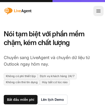
:site.title
Mở 
Nói tạm biệt với phần mềm
chậm, kém chất lượng
Chuyển sang LiveAgent và chuyển dữ liệu từ
Outlook ngay hôm nay.
Không có phí thiết lập
Dịch vụ khách hàng 24/7
Không cần thẻ tín dụng
Hủy bất cứ lúc nào
Bắt đầu miễn phí
Lên lịch Demo