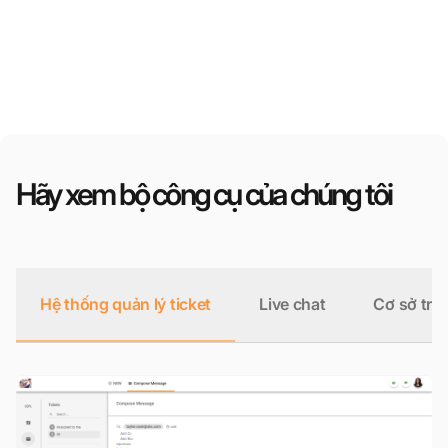
Hãy xem bộ công cụ của chúng tôi
Hệ thống quản lý ticket
Live chat
Cơ sở tri 