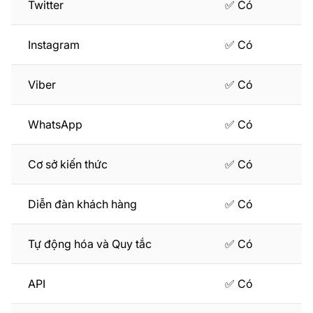
Twitter
✅ Có
Instagram
✅ Có
Viber
✅ Có
WhatsApp
✅ Có
Cơ sở kiến thức
✅ Có
Diễn đàn khách hàng
✅ Có
Tự động hóa và Quy tắc
✅ Có
API
✅ Có