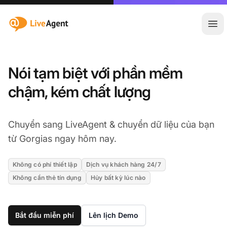
:site.title
Mở 
Nói tạm biệt với phần mềm
chậm, kém chất lượng
Chuyển sang LiveAgent & chuyển dữ liệu của bạn
từ Gorgias ngay hôm nay.
Không có phí thiết lập
Dịch vụ khách hàng 24/7
Không cần thẻ tín dụng
Hủy bất kỳ lúc nào
Bắt đầu miễn phí
Lên lịch Demo