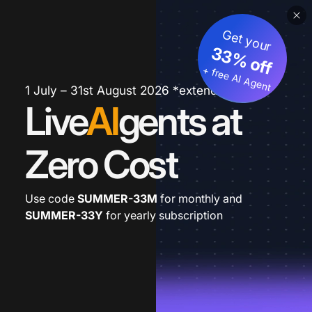
Get your
33% off
+ free AI Agent
1 July – 31st August 2026 *extended
Live
AI
gents at
Zero Cost
Use code
SUMMER-33M
for monthly and
SUMMER-33Y
for yearly subscription